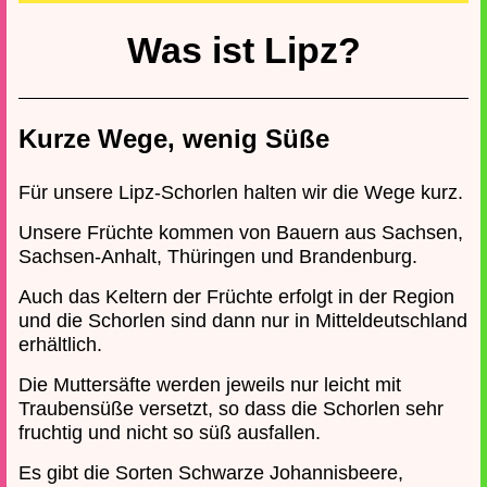
Wir konnten es bis zum letzten Moment selber
nicht glauben, aber wir haben jetzt wieder Lipz
Was ist Lipz?
Rhabarber abgefüllt. Mit einem herrlich
aromatischen Saft wird die Grande Dame der
Lipz-Schorlen die Stadt also wieder bereichern.
Heißt sie herzlich willkommen!
Kurze Wege, wenig Süße
Für unsere Lipz-Schorlen halten wir die Wege kurz.
Unsere Früchte kommen von Bauern aus Sachsen,
Sachsen-Anhalt, Thüringen und Brandenburg.
Auch das Keltern der Früchte erfolgt in der Region
und die Schorlen sind dann nur in Mitteldeutschland
erhältlich.
Die Muttersäfte werden jeweils nur leicht mit
Traubensüße versetzt, so dass die Schorlen sehr
fruchtig und nicht so süß ausfallen.
Es gibt die Sorten Schwarze Johannisbeere,